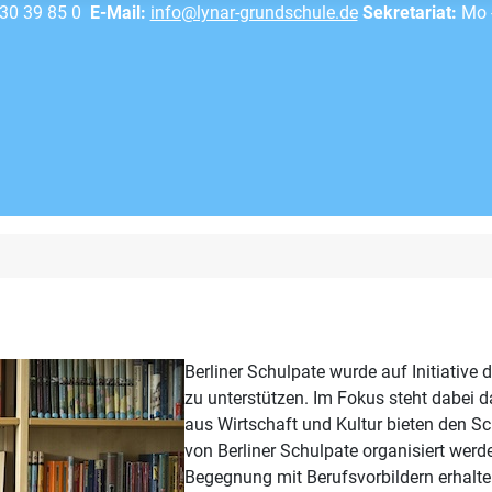
30 39 85 0
E-Mail:
info@lynar-grundschule.de
Sekretariat:
Mo -
Berliner Schulpate wurde auf Initiative
zu unterstützen. Im Fokus steht dabei d
aus Wirtschaft und Kultur bieten den S
von Berliner Schulpate organisiert werde
Begegnung mit Berufsvorbildern erhalt