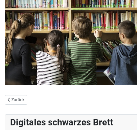
Vorheriger Beitrag: Seniorenpartner in School
Zurück
Digitales schwarzes Brett